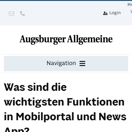
Zum
H
Inhalt
Login
springen
Navigation
Zeitung
Was sind die
Digital
wichtigsten Funktionen
Mit Gerät
in Mobilportal und News
Leser werben mit Prämie