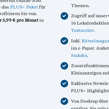
unserem Online-Abo.
Themen.
e das
PLUS+ Paket
für
ofitieren Sie von
Zugriff auf unser
r 5,99 € pro Monat
in
16 Lokalredaktio
Textarchiv.
Inkl.
Rätselmagaz
im e-Paper. Außer
Sudoku
.
Zusatzfunktionen 
Kleinanzeigen au
Exklusive Newsle
PLUS+ Highlights
Von Desktop über 
nutzbar, Sie müss