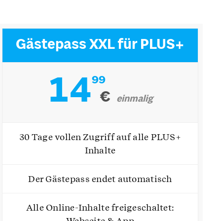
Gästepass XXL für PLUS+
14
99
€
einmalig
30 Tage vollen Zugriff auf alle PLUS+
Inhalte
Der Gästepass endet automatisch
Alle Online-Inhalte freigeschaltet:
Webseite & App