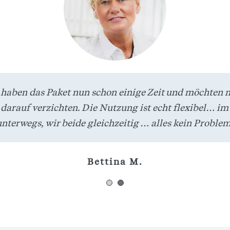
pp und auch die Webseite sind super gelungen! Ich h
 haben das Paket nun schon einige Zeit und möchten n
gebot jetzt für die Zugfahrt geholt, dann ist die Zeit 
darauf verzichten. Die Nutzung ist echt flexibel… im
unterwegs, wir beide gleichzeitig … alles kein Problem
Strecke gut genutzt.
Bettina M.
Sebi R.