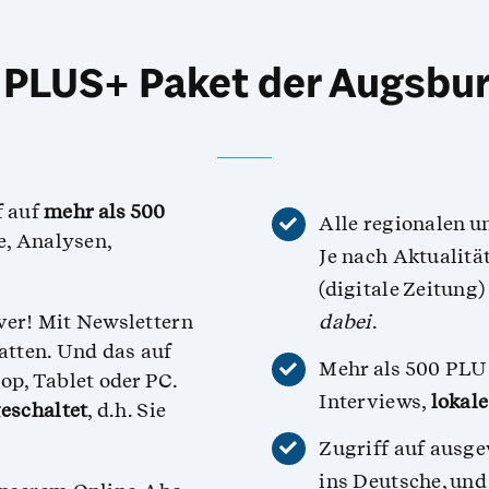
s PLUS+ Paket der Augsbur
f auf
mehr als 500
Alle regionalen 
, Analysen,
Je nach Aktualität
(digitale Zeitung)
ver! Mit Newslettern
dabei
.
atten. Und das auf
Mehr als 500 PLU
op, Tablet oder PC.
Interviews,
lokal
eschaltet
, d.h. Sie
Zugriff auf ausge
ins Deutsche, und