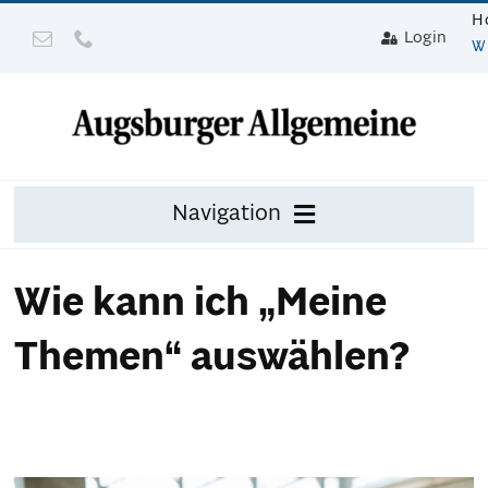
Zum
H
Login
Inhalt
W
springen
Navigation
Zeitung
Wie kann ich „Meine
Digital
Themen“ auswählen?
Mit Gerät
Leser werben mit Prämie