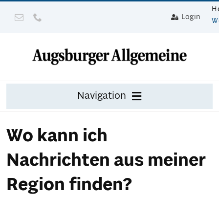
Zum
H
Login
Inhalt
W
springen
Navigation
Zeitung
Wo kann ich
Digital
Nachrichten aus meiner
Mit Gerät
Region finden?
Leser werben mit Prämie