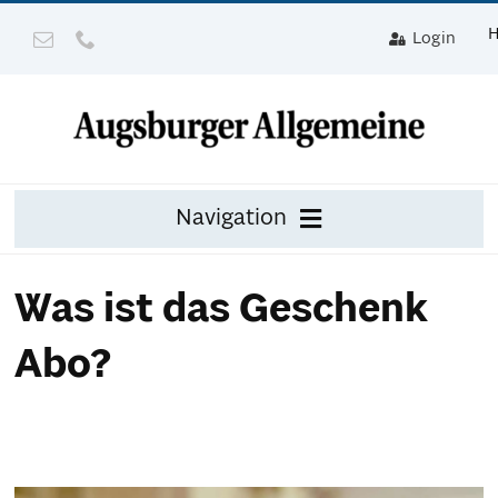
Zum
Login
Inhalt
springen
Navigation
Zeitung
Was ist das Geschenk
Digital
Abo?
Mit Gerät
Leser werben mit Prämie