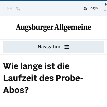
Zum
H
Login
Inhalt
W
springen
Navigation
Zeitung
Wie lange ist die
Digital
Laufzeit des Probe-
Mit Gerät
Abos?
Leser werben mit Prämie