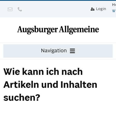
Zum
H
Login
Inhalt
W
springen
Navigation
Zeitung
Wie kann ich nach
Digital
Artikeln und Inhalten
Mit Gerät
suchen?
Leser werben mit Prämie