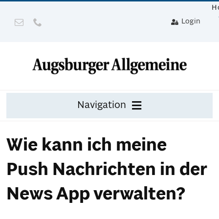
Zum
H
Inhalt
Login
springen
Navigation
Zeitung
Wie kann ich meine
Digital
Push Nachrichten in der
Mit Gerät
News App verwalten?
Leser werben mit Prämie