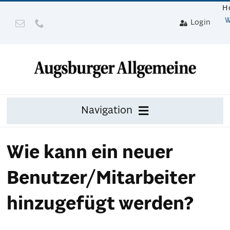
Zum
H
Inhalt
W
Login
springen
Navigation
Zeitung
Wie kann ein neuer
Digital
Benutzer/Mitarbeiter
Mit Gerät
hinzugefügt werden?
Leser werben mit Prämie