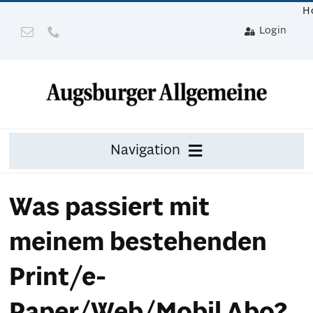
Zum
H
Inhalt
Login
springen
Navigation
Zeitung
Was passiert mit
Digital
meinem bestehenden
Mit Gerät
Print/e-
Leser werben mit Prämie