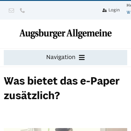
Zum
H
Login
Inhalt
W
springen
Navigation
Zeitung
Was bietet das e-Paper
Digital
zusätzlich?
Mit Gerät
Leser werben mit Prämie