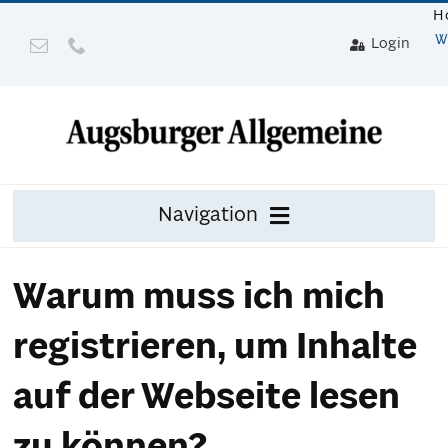
Zum
H
Inhalt
W
Login
springen
Navigation
Zeitung
Warum muss ich mich
Digital
registrieren, um Inhalte
Mit Gerät
auf der Webseite lesen
Leser werben mit Prämie