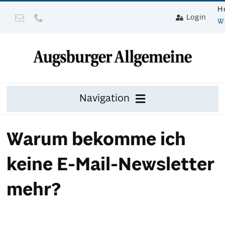
Zum
H
Login
Inhalt
W
springen
Navigation
Zeitung
Warum bekomme ich
Digital
keine E-Mail-Newsletter
Mit Gerät
mehr?
Leser werben mit Prämie