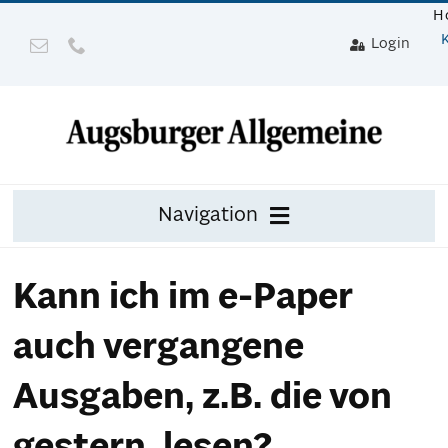
Zum
H
Inhalt
Login
springen
Navigation
Zeitung
Kann ich im e-Paper
Digital
auch vergangene
Mit Gerät
Ausgaben, z.B. die von
Leser werben mit Prämie