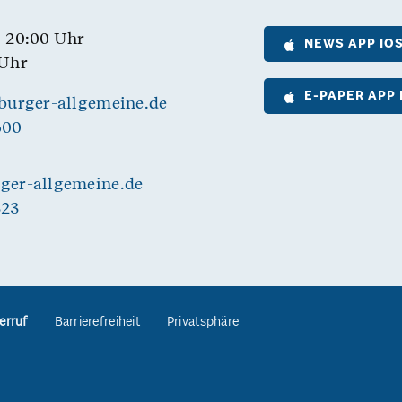
- 20:00 Uhr
NEWS APP IO
 Uhr
E-PAPER APP 
burger-allgemeine.de
600
er-allgemeine.de
323
erruf
Barrierefreiheit
Privatsphäre