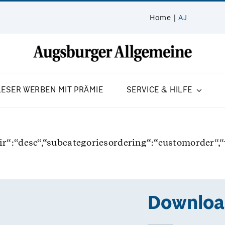
Home
AJ
LESER WERBEN MIT PRÄMIE
SERVICE & HILFE
gdir“:“desc“,“subcategoriesordering“:“customorder
Downloa