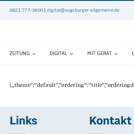
Zum
0821 777-3600
|
digital@augsburger-allgemeine.de
Inhalt
springen
ZEITUNG
DIGITAL
MIT GERÄT
{„theme“:“default“,“ordering“:“title“,“orderin
Links
Kontakt