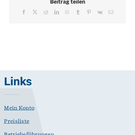
Beitrag teilen
Facebook
X
Reddit
LinkedIn
WhatsApp
Tumblr
Pinterest
Vk
E-
Mail
Links
Mein Konto
Preisliste
Betriebsführungen