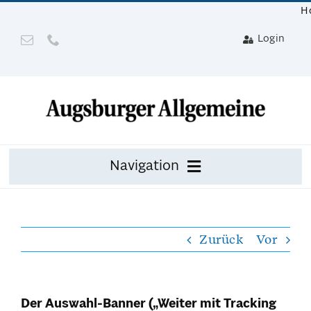
Zum
H
Inhalt
Login
springen
Navigation
Zeitung
Zurück
Vor
Digital
Mit Gerät
Der Auswahl-Banner („Weiter mit Tracking