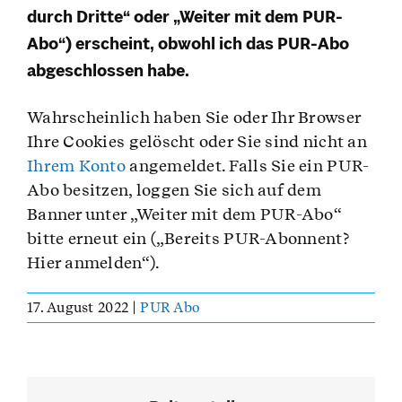
Leser werben mit Prämie
durch Dritte“ oder „Weiter mit dem PUR-
Abo“) erscheint, obwohl ich das PUR-Abo
Service & Hilfe
abgeschlossen habe.
Unternehmens-Paket
Wahrscheinlich haben Sie oder Ihr Browser
Ihre Cookies gelöscht oder Sie sind nicht an
Mein Konto
Ihrem Konto
angemeldet. Falls Sie ein PUR-
Abo besitzen, loggen Sie sich auf dem
Suche
Banner unter „Weiter mit dem PUR-Abo“
bitte erneut ein („Bereits PUR-Abonnent?
Hier anmelden“).
17. August 2022
|
PUR Abo